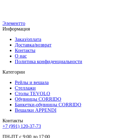
8 920
р
9
7 140
р
7
Элементто
Информация
Заказ/оплата
Доставка/возврат
Контакты
О нас
Политика конфиденциальности
Категории
Рейлы и вешала
Стеллажи
Столы TEVOLO
Обувницы CORRIDO
Банкетки-обувницы CORRIDO
Вешалки APPENDI
Контакты
+7 (991) 120-37-73
ПН-ПТ с 9:00 до 17:00