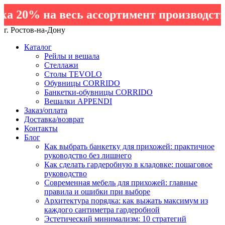
 20% на весь ассортимент производства
г. Ростов-на-Дону
Каталог
Рейлы и вешала
Стеллажи
Столы TEVOLO
Обувницы CORRIDO
Банкетки-обувницы CORRIDO
Вешалки APPENDI
Заказ/оплата
Доставка/возврат
Контакты
Блог
Как выбрать банкетку для прихожей: практичное
руководство без лишнего
Как сделать гардеробную в кладовке: пошаговое
руководство
Современная мебель для прихожей: главные
правила и ошибки при выборе
Архитектура порядка: как выжать максимум из
каждого сантиметра гардеробной
Эстетический минимализм: 10 стратегий