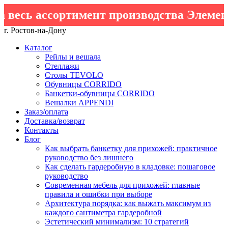
есь ассортимент производства Элемент
г. Ростов-на-Дону
Каталог
Рейлы и вешала
Стеллажи
Столы TEVOLO
Обувницы CORRIDO
Банкетки-обувницы CORRIDO
Вешалки APPENDI
Заказ/оплата
Доставка/возврат
Контакты
Блог
Как выбрать банкетку для прихожей: практичное
руководство без лишнего
Как сделать гардеробную в кладовке: пошаговое
руководство
Современная мебель для прихожей: главные
правила и ошибки при выборе
Архитектура порядка: как выжать максимум из
каждого сантиметра гардеробной
Эстетический минимализм: 10 стратегий