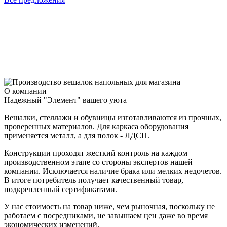
Р
РС-7-Н-ЧЧ-900
Вешало напольное AFFIDA-900 с регулировкой высоты, на
5
ножках
3
5 100
р
3 600
р
О компании
Надежный "Элемент" вашего уюта
Вешалки, стеллажи и обувницы изготавливаются из прочных,
проверенных материалов. Для каркаса оборудования
применяется металл, а для полок - ЛДСП.
Конструкции проходят жесткий контроль на каждом
производственном этапе со стороны экспертов нашей
компании. Исключается наличие брака или мелких недочетов.
В итоге потребитель получает качественный товар,
подкрепленный сертификатами.
У нас стоимость на товар ниже, чем рыночная, поскольку не
работаем с посредниками, не завышаем цен даже во время
экономических изменений.