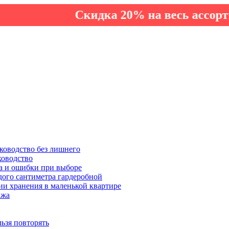
Скидка 20% на весь ассортимент 
ководство без лишнего
ководство
а и ошибки при выборе
дого сантиметра гардеробной
ии хранения в маленькой квартире
ажа
льзя повторять