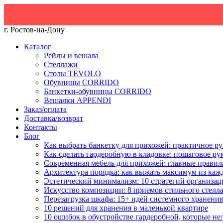
г. Ростов-на-Дону
Каталог
Рейлы и вешала
Стеллажи
Столы TEVOLO
Обувницы CORRIDO
Банкетки-обувницы CORRIDO
Вешалки APPENDI
Заказ/оплата
Доставка/возврат
Контакты
Блог
Как выбрать банкетку для прихожей: практичное ру
Как сделать гардеробную в кладовке: пошаговое ру
Современная мебель для прихожей: главные правил
Архитектура порядка: как выжать максимум из каж
Эстетический минимализм: 10 стратегий организац
Искусство композиции: 8 приемов стильного стелл
Перезагрузка шкафа: 15+ идей системного хранения
10 решений для хранения в маленькой квартире
10 ошибок в обустройстве гардеробной, которые не