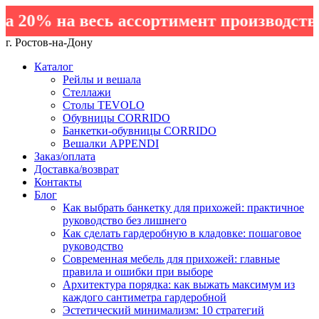
20% на весь ассортимент производства 
г. Ростов-на-Дону
Каталог
Рейлы и вешала
Стеллажи
Столы TEVOLO
Обувницы CORRIDO
Банкетки-обувницы CORRIDO
Вешалки APPENDI
Заказ/оплата
Доставка/возврат
Контакты
Блог
Как выбрать банкетку для прихожей: практичное
руководство без лишнего
Как сделать гардеробную в кладовке: пошаговое
руководство
Современная мебель для прихожей: главные
правила и ошибки при выборе
Архитектура порядка: как выжать максимум из
каждого сантиметра гардеробной
Эстетический минимализм: 10 стратегий