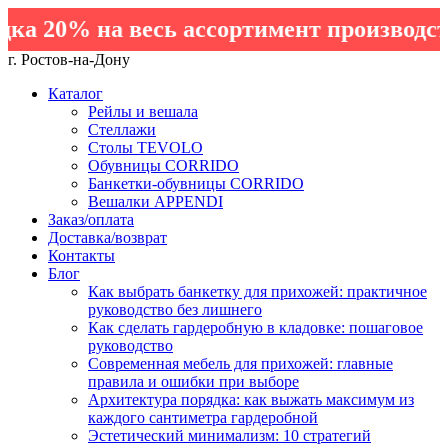
а 20% на весь ассортимент производств
г. Ростов-на-Дону
Каталог
Рейлы и вешала
Стеллажи
Столы TEVOLO
Обувницы CORRIDO
Банкетки-обувницы CORRIDO
Вешалки APPENDI
Заказ/оплата
Доставка/возврат
Контакты
Блог
Как выбрать банкетку для прихожей: практичное
руководство без лишнего
Как сделать гардеробную в кладовке: пошаговое
руководство
Современная мебель для прихожей: главные
правила и ошибки при выборе
Архитектура порядка: как выжать максимум из
каждого сантиметра гардеробной
Эстетический минимализм: 10 стратегий