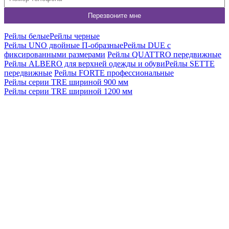
Рейлы белые
Рейлы черные
Рейлы UNO двойные П-образные
Рейлы DUE c
фиксированными размерами
Рейлы QUATTRO передвижные
Рейлы ALBERO для верхней одежды и обуви
Рейлы SETTE
передвижные
Рейлы FORTE профессиональные
Рейлы серии TRE шириной 900 мм
Рейлы серии TRE шириной 1200 мм