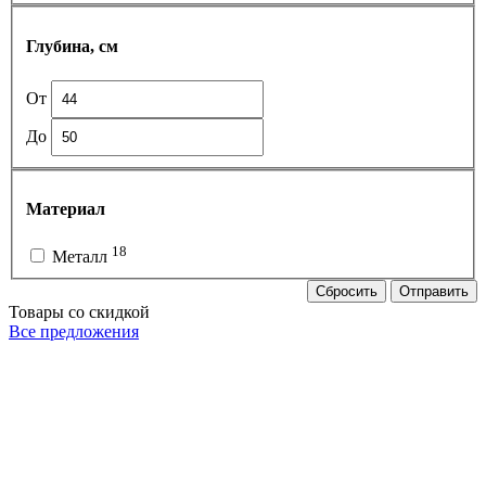
Глубина, см
От
До
Материал
18
Металл
Сбросить
Отправить
Товары со скидкой
Все предложения
РУ-7-Н-ЧЧ-900
Вешало для вещей FATTO-900
Р-1ГН-Ч
5 200
р
Вешало сто
3 750
р
4 500
р
2 900
р