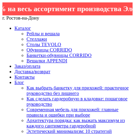
 весь ассортимент производства Элемен
г. Ростов-на-Дону
Каталог
Рейлы и вешала
Стеллажи
Столы TEVOLO
Обувницы CORRIDO
Банкетки-обувницы CORRIDO
Вешалки APPENDI
Заказ/оплата
Доставка/возврат
Контакты
Блог
Как выбрать банкетку для прихожей: практичное
руководство без лишнего
Как сделать гардеробную в кладовке: пошаговое
руководство
Современная мебель для прихожей: главные
правила и ошибки при выборе
Архитектура порядка: как выжать максимум из
каждого сантиметра гардеробной
Эстетический минимализм: 10 стратегий