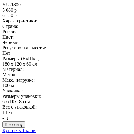
VU-1800
5 080
р
6 150
р
Характеристики:
Страна:
Россия
Цвет:
Черный
Регулировка высоты:
Нет
Размеры (ВxШxГ):
180 x 120 x 60 см
Материал:
Металл
Maкс. нагрузка:
100 кг
Упаковка:
Размеры упаковки:
65x10x185 см
Вес с упаковкой:
13 кг
-
+
В корзину
Купить в 1 клик