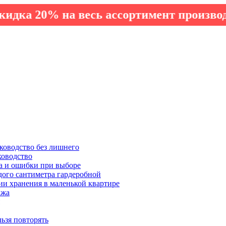
0% на весь ассортимент производства Э
ководство без лишнего
ководство
а и ошибки при выборе
дого сантиметра гардеробной
ии хранения в маленькой квартире
ажа
льзя повторять