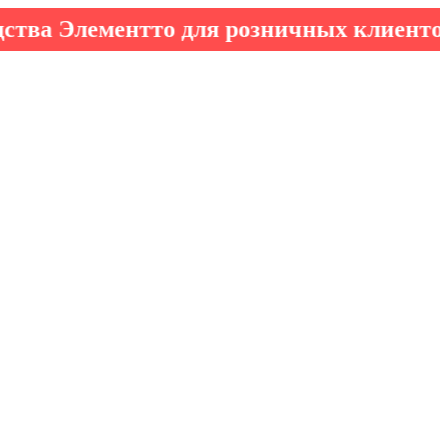
лементто для розничных клиентов!
*кром