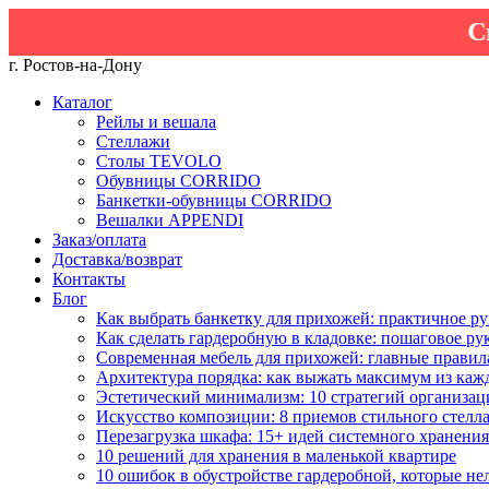
Скидка 2
г. Ростов-на-Дону
Каталог
Рейлы и вешала
Стеллажи
Столы TEVOLO
Обувницы CORRIDO
Банкетки-обувницы CORRIDO
Вешалки APPENDI
Заказ/оплата
Доставка/возврат
Контакты
Блог
Как выбрать банкетку для прихожей: практичное ру
Как сделать гардеробную в кладовке: пошаговое ру
Современная мебель для прихожей: главные правил
Архитектура порядка: как выжать максимум из каж
Эстетический минимализм: 10 стратегий организац
Искусство композиции: 8 приемов стильного стелл
Перезагрузка шкафа: 15+ идей системного хранения
10 решений для хранения в маленькой квартире
10 ошибок в обустройстве гардеробной, которые не