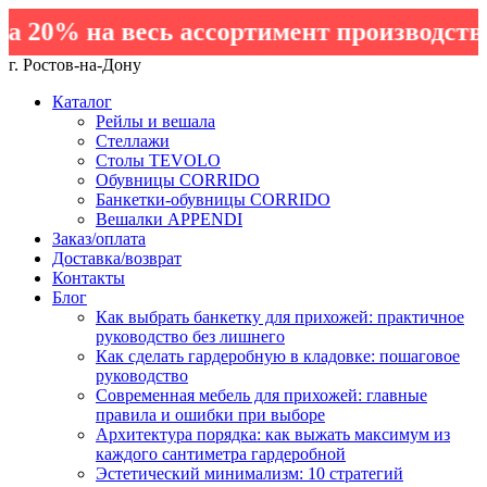
20% на весь ассортимент производства 
г. Ростов-на-Дону
Каталог
Рейлы и вешала
Стеллажи
Столы TEVOLO
Обувницы CORRIDO
Банкетки-обувницы CORRIDO
Вешалки APPENDI
Заказ/оплата
Доставка/возврат
Контакты
Блог
Как выбрать банкетку для прихожей: практичное
руководство без лишнего
Как сделать гардеробную в кладовке: пошаговое
руководство
Современная мебель для прихожей: главные
правила и ошибки при выборе
Архитектура порядка: как выжать максимум из
каждого сантиметра гардеробной
Эстетический минимализм: 10 стратегий