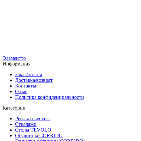
VU-1300-NB+полка
Вешало для вещей FORTE-NERO 1,3 м двухсторонний с
полкой
6 200
р
5 080
р
Элементто
Информация
Заказ/оплата
Доставка/возврат
Контакты
О нас
Политика конфиденциальности
Категории
Рейлы и вешала
Стеллажи
Столы TEVOLO
Обувницы CORRIDO