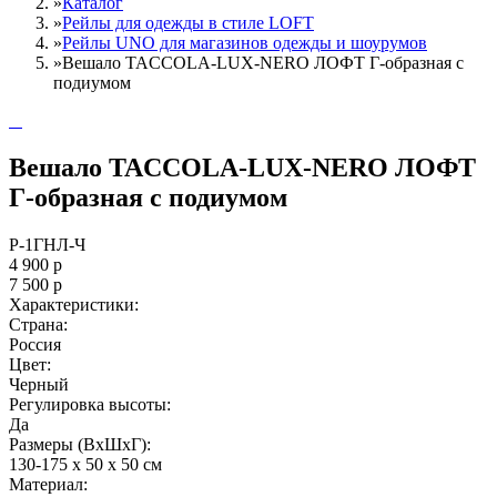
»
Каталог
»
Рейлы для одежды в стиле LOFT
»
Рейлы UNO для магазинов одежды и шоурумов
»
Вешало TACCOLA-LUX-NERO ЛОФТ Г-образная с
подиумом
Вешало TACCOLA-LUX-NERO ЛОФТ
Г-образная с подиумом
Р-1ГНЛ-Ч
4 900
р
7 500
р
Характеристики:
Страна:
Россия
Цвет:
Черный
Регулировка высоты:
Да
Размеры (ВxШxГ):
130-175 x 50 x 50 см
Материал: