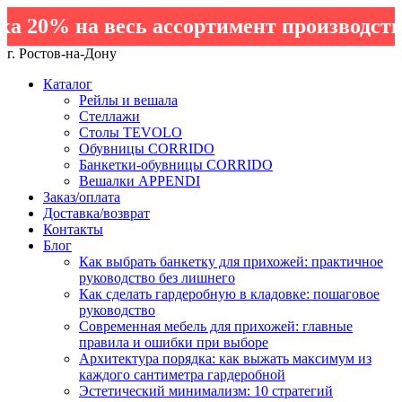
20% на весь ассортимент производства
г. Ростов-на-Дону
Каталог
Рейлы и вешала
Стеллажи
Столы TEVOLO
Обувницы CORRIDO
Банкетки-обувницы CORRIDO
Вешалки APPENDI
Заказ/оплата
Доставка/возврат
Контакты
Блог
Как выбрать банкетку для прихожей: практичное
руководство без лишнего
Как сделать гардеробную в кладовке: пошаговое
руководство
Современная мебель для прихожей: главные
правила и ошибки при выборе
Архитектура порядка: как выжать максимум из
каждого сантиметра гардеробной
Эстетический минимализм: 10 стратегий