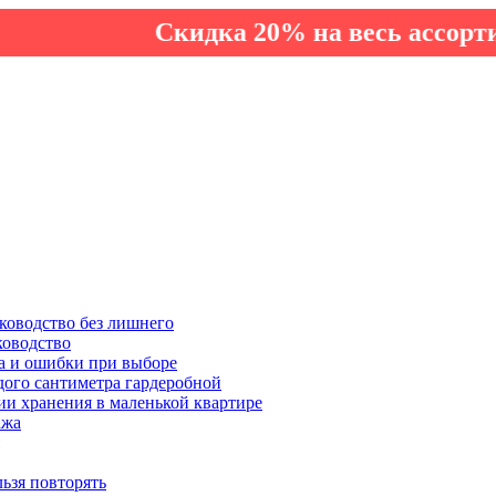
Скидка 20% на весь ассортимент п
ководство без лишнего
ководство
а и ошибки при выборе
дого сантиметра гардеробной
ии хранения в маленькой квартире
ажа
льзя повторять