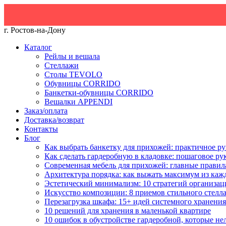
г. Ростов-на-Дону
Каталог
Рейлы и вешала
Стеллажи
Столы TEVOLO
Обувницы CORRIDO
Банкетки-обувницы CORRIDO
Вешалки APPENDI
Заказ/оплата
Доставка/возврат
Контакты
Блог
Как выбрать банкетку для прихожей: практичное ру
Как сделать гардеробную в кладовке: пошаговое ру
Современная мебель для прихожей: главные правил
Архитектура порядка: как выжать максимум из каж
Эстетический минимализм: 10 стратегий организац
Искусство композиции: 8 приемов стильного стелл
Перезагрузка шкафа: 15+ идей системного хранения
10 решений для хранения в маленькой квартире
10 ошибок в обустройстве гардеробной, которые не