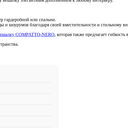
у вешалку элегантным дополнением к любому интерьеру.
р гардеробной или спальни.
ы и шоурумов благодаря своей вместительности и стильному вн
 вешалку COMPATTO-NERO
, которая также предлагает гибкость
транства.