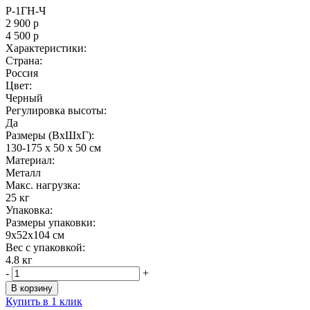
Р-1ГН-Ч
2 900
р
4 500
р
Характеристики:
Страна:
Россия
Цвет:
Черный
Регулировка высоты:
Да
Размеры (ВxШxГ):
130-175 x 50 x 50 см
Материал:
Металл
Maкс. нагрузка:
25 кг
Упаковка:
Размеры упаковки:
9x52x104 см
Вес с упаковкой:
4.8 кг
-
+
В корзину
Купить в 1 клик