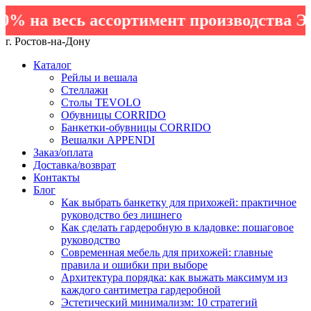
 на весь ассортимент производства Эле
г. Ростов-на-Дону
Каталог
Рейлы и вешала
Стеллажи
Столы TEVOLO
Обувницы CORRIDO
Банкетки-обувницы CORRIDO
Вешалки APPENDI
Заказ/оплата
Доставка/возврат
Контакты
Блог
Как выбрать банкетку для прихожей: практичное
руководство без лишнего
Как сделать гардеробную в кладовке: пошаговое
руководство
Современная мебель для прихожей: главные
правила и ошибки при выборе
Архитектура порядка: как выжать максимум из
каждого сантиметра гардеробной
Эстетический минимализм: 10 стратегий