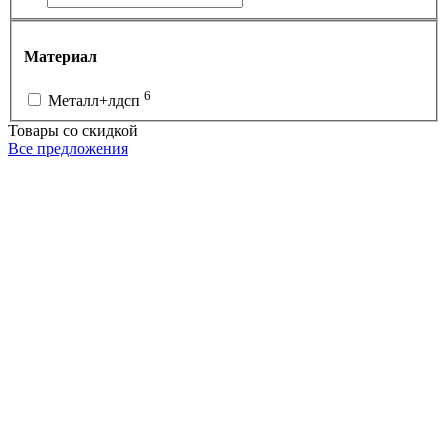
Материал
6
Металл+лдсп
Товары со скидкой
Все предложения
РС-7-Н-ЧЧ-900
Р