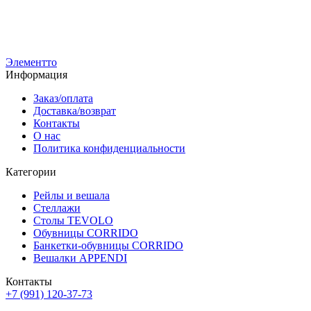
Вешало напольное AFFIDA-900 с регулировкой высоты, на
ножках
5
5 100
р
3
3 600
р
Элементто
Информация
Заказ/оплата
Доставка/возврат
Контакты
О нас
Политика конфиденциальности
Категории
Рейлы и вешала
Стеллажи
Столы TEVOLO
Обувницы CORRIDO
Банкетки-обувницы CORRIDO
Вешалки APPENDI
Контакты
+7 (991) 120-37-73