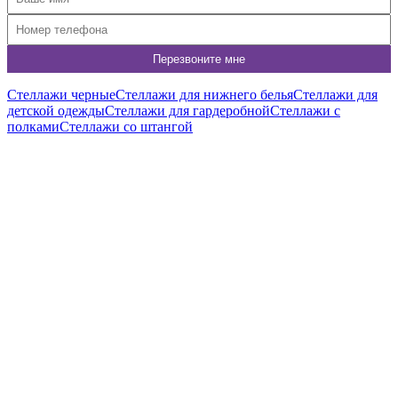
Стеллажи черные
Стеллажи для нижнего белья
Стеллажи для
детской одежды
Стеллажи для гардеробной
Стеллажи с
полками
Стеллажи со штангой
A1760-01
Стеллаж для одежды в стиле Лофт A1760-01
7 650
р
6 120
р
Купить в 1 клик
Подробнее
A1760-02
Система хранения A1760-02
6 430
р